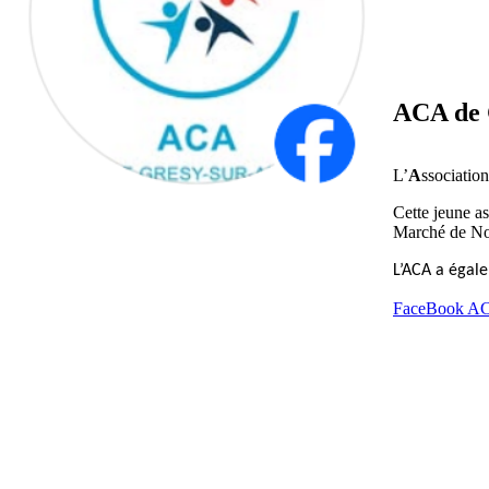
ACA de 
L’
A
ssociatio
Cette jeune a
Marché de Noe
L’ACA a égale
FaceBook A