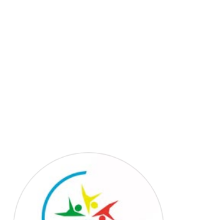
Ensemble pour réussir. . .
Nous avons le plaisir de compter à nos côtés
d'organiser des événements en vue d'animer