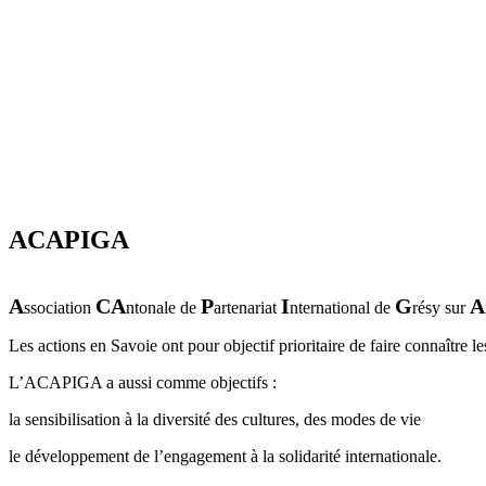
ACAPIGA
A
CA
P
I
G
A
ssociation
ntonale de
artenariat
nternational de
résy sur
Les actions en Savoie ont pour objectif prioritaire de faire connaître l
L’ACAPIGA a aussi comme objectifs :
la sensibilisation à la diversité des cultures, des modes de vie
le développement de l’engagement à la solidarité internationale.