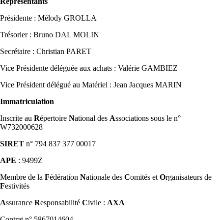
Représentants
Présidente : Mélody GROLLA
Trésorier : Bruno DAL MOLIN
Secrétaire : Christian PARET
Vice Présidente déléguée aux achats : Valérie GAMBIEZ
Vice Président délégué au Matériel : Jean Jacques MARIN
Immatriculation
Inscrite au
R
épertoire
N
ational des
A
ssociations sous le n°
W732000628
SIRET
n° 794 837 377 00017
APE
: 9499Z
Membre de la
F
édération
N
ationale des
C
omités et
O
rganisateurs de
F
estivités
A
ssurance
R
esponsabilité
C
ivile :
AXA
Contrat n° 5867014604